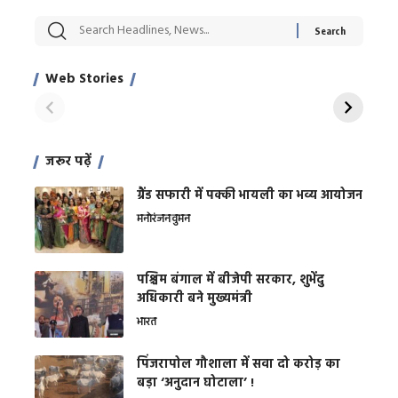
सट्टेबाजी में अरेस्ट हुए
रोज एक कच्चे लहसुन
मह
Xcuse Me एक्टर
की कली से मिलेगी
रे
साहिल खान
जबरदस्त शारीरिक
अर
Web Stories
शक्ति
On Apr 28, 2024
On Apr 27, 2024
On 
जरूर पढ़ें
ग्रैंड सफारी में पक्की भायली का भव्य आयोजन
मनोरंजन
वुमन
पश्चिम बंगाल में बीजेपी सरकार, शुभेंदु
अधिकारी बने मुख्यमंत्री
भारत
​पिंजरापोल गौशाला में सवा दो करोड़ का
बड़ा ‘अनुदान घोटाला’ !