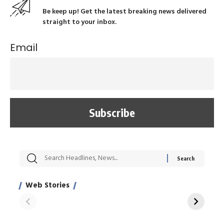
Be keep up! Get the latest breaking news delivered
straight to your inbox.
Email
सट्टेबाजी में अरेस्ट हुए
रोज एक कच्चे लहसुन
मह
Xcuse Me एक्टर
की कली से मिलेगी
रे
साहिल खान
जबरदस्त शारीरिक
अर
Web Stories
शक्ति
On Apr 28, 2024
On Apr 27, 2024
On 