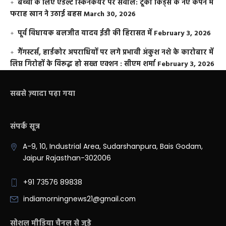
बच्चों के लिए एडल्ट स्किनकेयर पर सवाल: टूको किड्स के नए कैंपेन में
फराह खान ने उठाई बहस
March 30, 2026
पूर्व विधायक बलजीत यादव ईडी की हिरासत में
February 3, 2026
गैंगस्टर्स, हार्डकोर अपराधियों पर लगे प्रभावी अंकुश नशे के कारोबार में
लिप्त गिरोहों के विरूद्ध हो सख्त एक्शन : सीएम शर्मा
February 3, 2026
सबसे ज़्यादा पढ़ा गया
संपर्क सूत्र
A-9, 10, Industrial Area, Sudarshanpura, Bais Godam,
Jaipur Rajasthan-302006
+91 73576 89838
indiamorningnews21@gmail.com
सोशल मीडिया चैनल से जुड़े