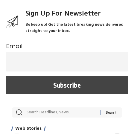
Sign Up For Newsletter
Be keep up! Get the latest breaking news delivered
straight to your inbox.
Email
सट्टेबाजी में अरेस्ट हुए
रोज एक कच्चे लहसुन
मह
Xcuse Me एक्टर
की कली से मिलेगी
रे
साहिल खान
जबरदस्त शारीरिक
अर
Web Stories
शक्ति
On Apr 28, 2024
On Apr 27, 2024
On 