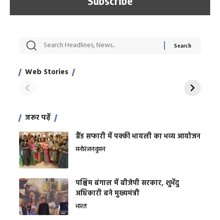
सट्टेबाजी में अरेस्ट हुए
रोज एक कच्चे लहसुन
मह
Xcuse Me एक्टर
की कली से मिलेगी
रे
साहिल खान
जबरदस्त शारीरिक
अर
Web Stories
शक्ति
On Apr 28, 2024
On Apr 27, 2024
On 
जरूर पढ़ें
ग्रैंड सफारी में पक्की भायली का भव्य आयोजन
मनोरंजन
वुमन
पश्चिम बंगाल में बीजेपी सरकार, शुभेंदु
अधिकारी बने मुख्यमंत्री
भारत