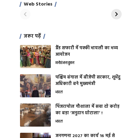
साहिल खान
जबरदस्त शारीरिक
Web Stories
On Apr 28, 2024
On Apr 27, 2024
शक्ति
जरूर पढ़ें
ग्रैंड सफारी में पक्की भायली का भव्य
आयोजन
मनोरंजन
वुमन
पश्चिम बंगाल में बीजेपी सरकार, शुभेंदु
अधिकारी बने मुख्यमंत्री
भारत
​पिंजरापोल गौशाला में सवा दो करोड़
का बड़ा ‘अनुदान घोटाला’ !
भारत
जनगणना 2027 का कार्य 16 मई से