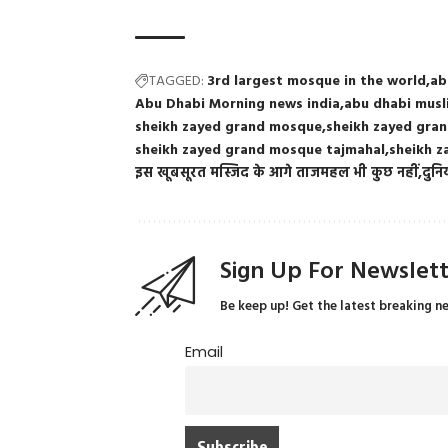
TAGGED:
3rd largest mosque in the world
ab
Abu Dhabi Morning news india
abu dhabi mus
sheikh zayed grand mosque
sheikh zayed gra
sheikh zayed grand mosque tajmahal
sheikh z
इस खूबसूरत मस्जिद के आगे ताजमहल भी कुछ नहीं
दुनि
Sign Up For Newslet
Be keep up! Get the latest breaking n
Email