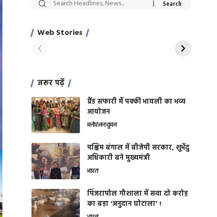
सट्टेबाजी में अरेस्ट हुए
रोज एक कच्चे लहसुन
Xcuse Me एक्टर
की कली से मिलेगी
साहिल खान
जबरदस्त शारीरिक
Web Stories
On Apr 28, 2024
On Apr 27, 2024
शक्ति
जरूर पढ़ें
ग्रैंड सफारी में पक्की भायली का भव्य
आयोजन
मनोरंजन
वुमन
पश्चिम बंगाल में बीजेपी सरकार, शुभेंदु
अधिकारी बने मुख्यमंत्री
भारत
​पिंजरापोल गौशाला में सवा दो करोड़
का बड़ा ‘अनुदान घोटाला’ !