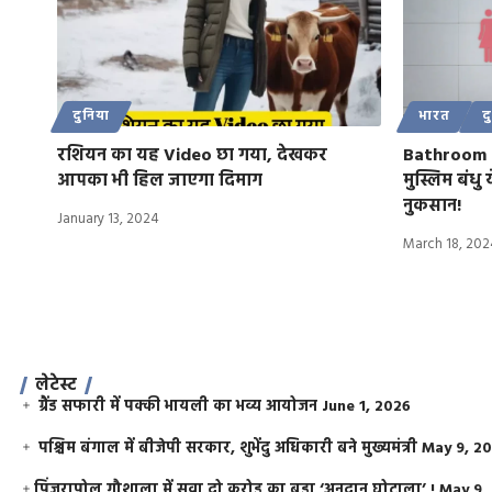
दुनिया
भारत
द
रशियन का यह Video छा गया, देखकर
Bathroom Du
आपका भी हिल जाएगा दिमाग
मुस्लिम बंधु 
नुकसान!
January 13, 2024
March 18, 202
लेटेस्ट
ग्रैंड सफारी में पक्की भायली का भव्य आयोजन
June 1, 2026
पश्चिम बंगाल में बीजेपी सरकार, शुभेंदु अधिकारी बने मुख्यमंत्री
May 9, 2
​पिंजरापोल गौशाला में सवा दो करोड़ का बड़ा ‘अनुदान घोटाला’ !
May 9,