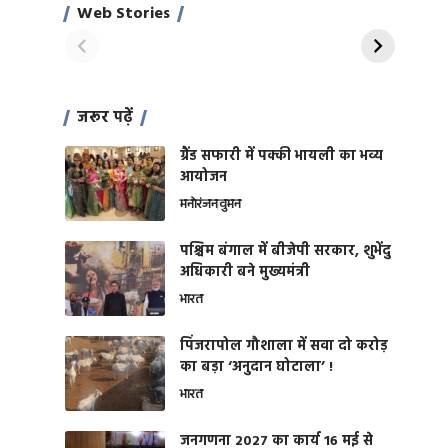
साहिल खान
जबरदस्त शारीरिक
Web Stories
On Apr 28, 2024
On Apr 27, 2024
शक्ति
जरूर पढ़ें
ग्रैंड सफारी में पक्की भायली का भव्य
आयोजन
मनोरंजन
वुमन
पश्चिम बंगाल में बीजेपी सरकार, शुभेंदु
अधिकारी बने मुख्यमंत्री
भारत
​पिंजरापोल गौशाला में सवा दो करोड़
का बड़ा ‘अनुदान घोटाला’ !
भारत
जनगणना 2027 का कार्य 16 मई से