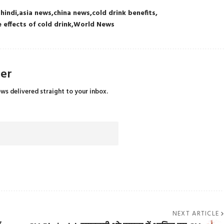
 hindi
asia news
china news
cold drink benefits
e effects of cold drink
World News
ter
ews delivered straight to your inbox.
NEXT ARTICLE