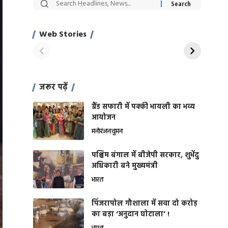
सट्टेबाजी में अरेस्ट हुए
रोज एक कच्चे लहसुन
Xcuse Me एक्टर
की कली से मिलेगी
साहिल खान
जबरदस्त शारीरिक
Web Stories
On Apr 28, 2024
On Apr 27, 2024
शक्ति
जरूर पढ़ें
ग्रैंड सफारी में पक्की भायली का भव्य
आयोजन
मनोरंजन
वुमन
पश्चिम बंगाल में बीजेपी सरकार, शुभेंदु
अधिकारी बने मुख्यमंत्री
भारत
​पिंजरापोल गौशाला में सवा दो करोड़
का बड़ा ‘अनुदान घोटाला’ !