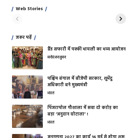
साहिल खान
जबरदस्त शारीरिक
अर
Web Stories
शक्ति
On Apr 28, 2024
On Apr 27, 2024
On 
जरूर पढ़ें
ग्रैंड सफारी में पक्की भायली का भव्य आयोजन
मनोरंजन
वुमन
पश्चिम बंगाल में बीजेपी सरकार, शुभेंदु
अधिकारी बने मुख्यमंत्री
भारत
​पिंजरापोल गौशाला में सवा दो करोड़ का
बड़ा ‘अनुदान घोटाला’ !
भारत
जनगणना 2027 का कार्य 16 मई से होगा शुरू