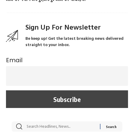
Sign Up For Newsletter
Be keep up! Get the latest breaking news delivered
straight to your inbox.
Email
सट्टेबाजी में अरेस्ट हुए
रोज एक कच्चे लहसुन
मह
Xcuse Me एक्टर
की कली से मिलेगी
रे