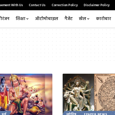
sement With Us
Contact Us
Correction Policy
Disclaimer Policy
ोरंजन
शिक्षा
ऑटोमोबाइल
गैजेट
खेल
कारोबार
धर्म
ज्योतिष
EPAPER NEWS