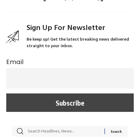
Sign Up For Newsletter
Be keep up! Get the latest breaking news delivered
straight to your inbox.
Email
सट्टेबाजी में अरेस्ट हुए
रोज एक कच्चे लहसुन
मह
Xcuse Me एक्टर
की कली से मिलेगी
रे