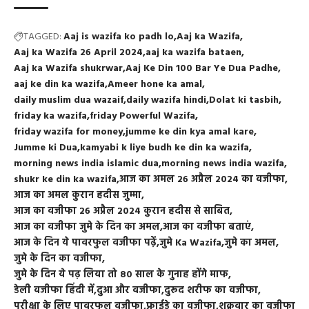
TAGGED:
Aaj is wazifa ko padh lo
Aaj ka Wazifa
Aaj ka Wazifa 26 April 2024
aaj ka wazifa bataen
Aaj ka Wazifa shukrwar
Aaj Ke Din 100 Bar Ye Dua Padhe
aaj ke din ka wazifa
Ameer hone ka amal
daily muslim dua wazaif
daily wazifa hindi
Dolat ki tasbih
friday ka wazifa
friday Powerful Wazifa
friday wazifa for money
jumme ke din kya amal kare
Jumme ki Dua
kamyabi k liye budh ke din ka wazifa
morning news india islamic dua
morning news india wazifa
shukr ke din ka wazifa
आज का अमल 26 अप्रैल 2024 का वजीफा
आज का अमल कुरान हदीस जुम्मा
आज का वजीफा 26 अप्रैल 2024 कुरान हदीस से साबित
आज का वजीफा जुमे के दिन का अमल
आज का वजीफा बताएं
आज के दिन ये पावरफुल वजीफा पढ़ें
जुमे Ka Wazifa
जुमे का अमल
जुमे के दिन का वजीफा
जुमे के दिन ये पढ़ लिया तो 80 साल के गुनाह होंगे माफ
डेली वजीफा हिंदी में
दुआ और वजीफा
दुरूद शरीफ का वजीफा
परीक्षा के लिए पावरफुल वजीफा
फ्राईडे का वजीफा
शुक्रवार का वजीफा