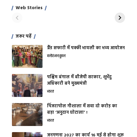
साहिल खान
जबरदस्त शारीरिक
अर
Web Stories
शक्ति
On Apr 28, 2024
On Apr 27, 2024
On 
जरूर पढ़ें
ग्रैंड सफारी में पक्की भायली का भव्य आयोजन
मनोरंजन
वुमन
पश्चिम बंगाल में बीजेपी सरकार, शुभेंदु
अधिकारी बने मुख्यमंत्री
भारत
​पिंजरापोल गौशाला में सवा दो करोड़ का
बड़ा ‘अनुदान घोटाला’ !
भारत
जनगणना 2027 का कार्य 16 मई से होगा शुरू