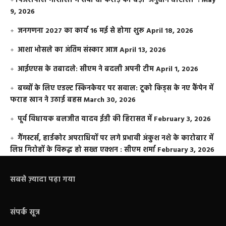
​पिंजरापोल गौशाला में सवा दो करोड़ का बड़ा ‘अनुदान घोटाला’ !
May
9, 2026
जनगणना 2027 का कार्य 16 मई से होगा शुरू
April 18, 2026
आशा भोसले का अंतिम संस्कार आज
April 13, 2026
आईएएस के तबादले: सीएम ने बदली अपनी टीम
April 1, 2026
बच्चों के लिए एडल्ट स्किनकेयर पर सवाल: टूको किड्स के नए कैंपेन में
फराह खान ने उठाई बहस
March 30, 2026
पूर्व विधायक बलजीत यादव ईडी की हिरासत में
February 3, 2026
गैंगस्टर्स, हार्डकोर अपराधियों पर लगे प्रभावी अंकुश नशे के कारोबार में
लिप्त गिरोहों के विरूद्ध हो सख्त एक्शन : सीएम शर्मा
February 3, 2026
सबसे ज़्यादा पढ़ा गया
संपर्क सूत्र