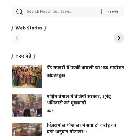
सट्टेबाजी में अरेस्ट हुए
रोज एक कच्चे लहसुन
मह
Xcuse Me एक्टर
की कली से मिलेगी
रे
साहिल खान
जबरदस्त शारीरिक
अर
Web Stories
शक्ति
On Apr 28, 2024
On Apr 27, 2024
On 
जरूर पढ़ें
ग्रैंड सफारी में पक्की भायली का भव्य आयोजन
मनोरंजन
वुमन
पश्चिम बंगाल में बीजेपी सरकार, शुभेंदु
अधिकारी बने मुख्यमंत्री
भारत
​पिंजरापोल गौशाला में सवा दो करोड़ का
बड़ा ‘अनुदान घोटाला’ !