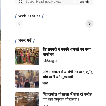
सट्टेबाजी में अरेस्ट हुए
रोज एक कच्चे लहसुन
Xcuse Me एक्टर
की कली से मिलेगी
साहिल खान
जबरदस्त शारीरिक
Web Stories
On Apr 28, 2024
On Apr 27, 2024
शक्ति
जरूर पढ़ें
ग्रैंड सफारी में पक्की भायली का भव्य
आयोजन
मनोरंजन
वुमन
पश्चिम बंगाल में बीजेपी सरकार, शुभेंदु
अधिकारी बने मुख्यमंत्री
भारत
​पिंजरापोल गौशाला में सवा दो करोड़
का बड़ा ‘अनुदान घोटाला’ !