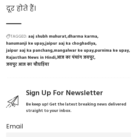
दूर होते हैं।
TAGGED:
aaj shubh muhurat
dharma karma
hanumanji ke upay
jaipur aaj ka choghadiya
jaipur aaj ka panchang
mangalwar ke upay
purnima ke upay
Rajasthan News in Hindi
आज का पंचांग जयपुर
जयपुर आज का चौघड़िया
Sign Up For Newsletter
Be keep up! Get the latest breaking news delivered
straight to your inbox.
Email