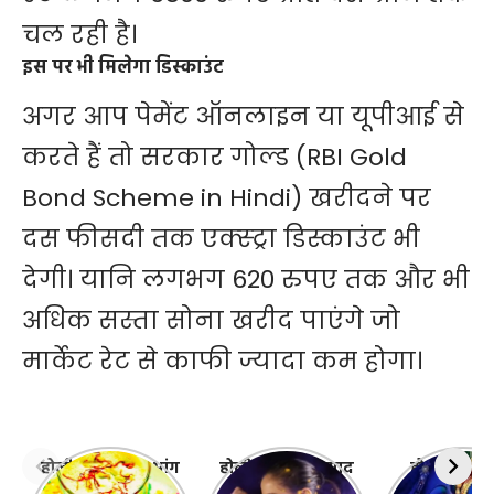
चल रही है।
इस पर भी मिलेगा डिस्काउंट
अगर आप पेमेंट ऑनलाइन या यूपीआई से
करते हैं तो सरकार गोल्ड (RBI Gold
Bond Scheme in Hindi) खरीदने पर
दस फीसदी तक एक्स्ट्रा डिस्काउंट भी
देगी। यानि लगभग 620 रुपए तक और भी
अधिक सस्ता सोना खरीद पाएंगे जो
मार्केट रेट से काफी ज्यादा कम होगा।
होली पर हो जाए भांग
होली पर सबको याद
होली पर करे
का नशा तो ऐसे
आएगी पूनम पांडे
देवी-देवताओ