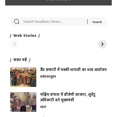
सट्टेबाजी में अरेस्ट हुए
रोज एक कच्चे लहसुन
मह
Xcuse Me एक्टर
की कली से मिलेगी
रे
साहिल खान
जबरदस्त शारीरिक
अर
Web Stories
शक्ति
On Apr 28, 2024
On Apr 27, 2024
On 
जरूर पढ़ें
ग्रैंड सफारी में पक्की भायली का भव्य आयोजन
मनोरंजन
वुमन
पश्चिम बंगाल में बीजेपी सरकार, शुभेंदु
अधिकारी बने मुख्यमंत्री
भारत