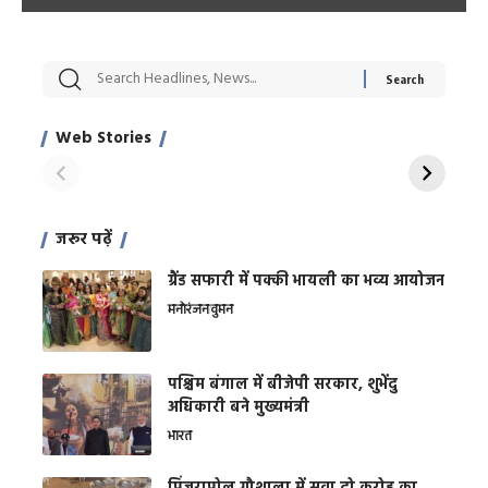
सट्टेबाजी में अरेस्ट हुए
रोज एक कच्चे लहसुन
मह
Xcuse Me एक्टर
की कली से मिलेगी
रे
साहिल खान
जबरदस्त शारीरिक
अर
Web Stories
शक्ति
On Apr 28, 2024
On Apr 27, 2024
On 
जरूर पढ़ें
ग्रैंड सफारी में पक्की भायली का भव्य आयोजन
मनोरंजन
वुमन
पश्चिम बंगाल में बीजेपी सरकार, शुभेंदु
अधिकारी बने मुख्यमंत्री
भारत