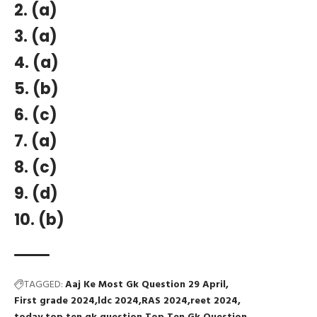
2. (a)
3. (a)
4. (a)
5. (b)
6. (c)
7. (a)
8. (c)
9. (d)
10. (b)
TAGGED:
Aaj Ke Most Gk Question 29 April
First grade 2024
ldc 2024
RAS 2024
reet 2024