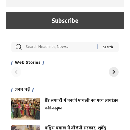
सट्टेबाजी में अरेस्ट हुए
रोज एक कच्चे लहसुन
मह
Xcuse Me एक्टर
की कली से मिलेगी
रे
साहिल खान
जबरदस्त शारीरिक
अर
Web Stories
शक्ति
On Apr 28, 2024
On Apr 27, 2024
On 
जरूर पढ़ें
ग्रैंड सफारी में पक्की भायली का भव्य आयोजन
मनोरंजन
वुमन
पश्चिम बंगाल में बीजेपी सरकार, शुभेंदु