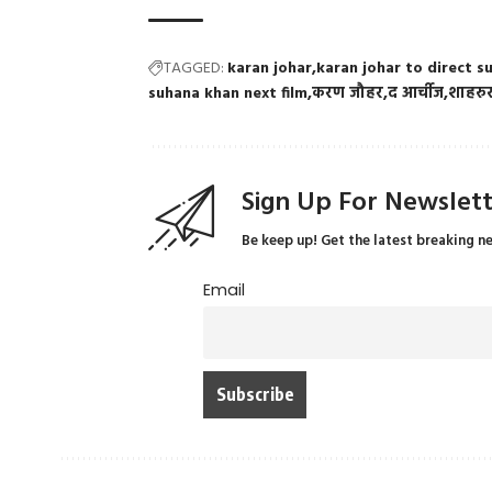
TAGGED:
karan johar
karan johar to direct 
suhana khan next film
करण जौहर
द आर्चीज
शाहरु
Sign Up For Newslet
Be keep up! Get the latest breaking n
Email