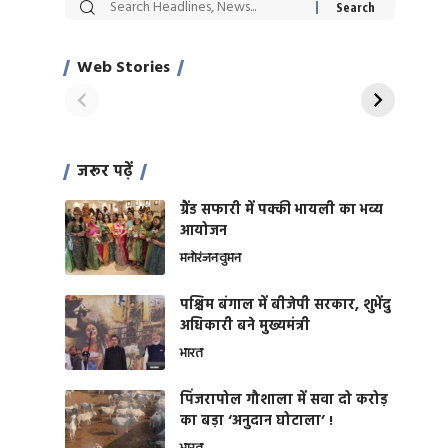
सट्टेबाजी में अरेस्ट हुए
रोज एक कच्चे लहसुन
Xcuse Me एक्टर
की कली से मिलेगी
साहिल खान
जबरदस्त शारीरिक
Web Stories
On Apr 28, 2024
On Apr 27, 2024
शक्ति
जरूर पढ़ें
ग्रैंड सफारी में पक्की भायली का भव्य
आयोजन
मनोरंजन
वुमन
पश्चिम बंगाल में बीजेपी सरकार, शुभेंदु
अधिकारी बने मुख्यमंत्री
भारत
​पिंजरापोल गौशाला में सवा दो करोड़
का बड़ा ‘अनुदान घोटाला’ !