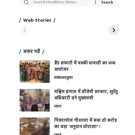
सट्टेबाजी में अरेस्ट हुए
रोज एक कच्चे लहसुन
Xcuse Me एक्टर
की कली से मिलेगी
साहिल खान
जबरदस्त शारीरिक
Web Stories
On Apr 28, 2024
On Apr 27, 2024
शक्ति
जरूर पढ़ें
ग्रैंड सफारी में पक्की भायली का भव्य
आयोजन
मनोरंजन
वुमन
पश्चिम बंगाल में बीजेपी सरकार, शुभेंदु
अधिकारी बने मुख्यमंत्री
भारत
​पिंजरापोल गौशाला में सवा दो करोड़
का बड़ा ‘अनुदान घोटाला’ !