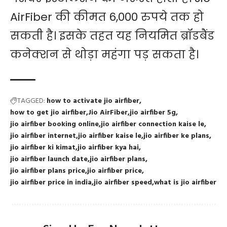
AirFiber की कीमत 6,000 रुपये तक हो
सकती है। इसके तहत यह नियमित ब्रॉडबैंड
कनेक्शन से थोड़ा महंगा पड़ सकता है।
TAGGED:
how to activate jio airfiber
how to get jio airfiber
Jio AirFiber
jio airfiber 5g
jio airfiber booking online
jio airfiber connection kaise le
jio airfiber internet
jio airfiber kaise le
jio airfiber ke plans
jio airfiber ki kimat
jio airfiber kya hai
jio airfiber launch date
jio airfiber plans
jio airfiber plans price
jio airfiber price
jio airfiber price in india
jio airfiber speed
what is jio airfiber