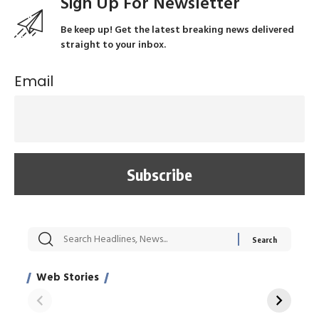
Sign Up For Newsletter
Be keep up! Get the latest breaking news delivered
straight to your inbox.
Email
सट्टेबाजी में अरेस्ट हुए
रोज एक कच्चे लहसुन
मह
Xcuse Me एक्टर
की कली से मिलेगी
रे
साहिल खान
जबरदस्त शारीरिक
अर
Web Stories
शक्ति
On Apr 28, 2024
On Apr 27, 2024
On 