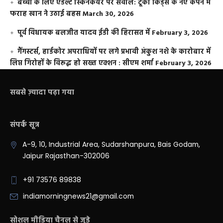
बच्चों के लिए एडल्ट स्किनकेयर पर सवाल: टूको किड्स के नए कैंपेन में
फराह खान ने उठाई बहस
March 30, 2026
पूर्व विधायक बलजीत यादव ईडी की हिरासत में
February 3, 2026
गैंगस्टर्स, हार्डकोर अपराधियों पर लगे प्रभावी अंकुश नशे के कारोबार में
लिप्त गिरोहों के विरूद्ध हो सख्त एक्शन : सीएम शर्मा
February 3, 2026
सबसे ज़्यादा पढ़ा गया
संपर्क सूत्र
A-9, 10, Industrial Area, Sudarshanpura, Bais Godam,
Jaipur Rajasthan-302006
+91 73576 89838
indiamorningnews21@gmail.com
सोशल मीडिया चैनल से जुड़े