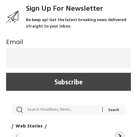
Sign Up For Newsletter
Be keep up! Get the latest breaking news delivered
straight to your inbox.
Email
सट्टेबाजी में अरेस्ट हुए
रोज एक कच्चे लहसुन
मह
Xcuse Me एक्टर
की कली से मिलेगी
रे
साहिल खान
जबरदस्त शारीरिक
अर
Web Stories
शक्ति
On Apr 28, 2024
On Apr 27, 2024
On 