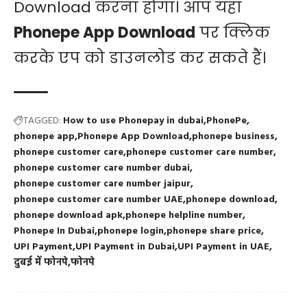
Download करना होगा। आप यहां
Phonepe App Download
पर क्लिक
करके एप को डाउनलोड कर सकते हैं।
TAGGED:
How to use Phonepay in dubai
PhonePe
phonepe app
Phonepe App Download
phonepe business
phonepe customer care
phonepe customer care number
phonepe customer care number dubai
phonepe customer care number jaipur
phonepe customer care number UAE
phonepe download
phonepe download apk
phonepe helpline number
Phonepe In Dubai
phonepe login
phonepe share price
UPI Payment
UPI Payment in Dubai
UPI Payment in UAE
दुबई में फोनपे
फोनपे