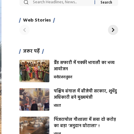
सट्टेबाजी में अरेस्ट हुए
रोज एक कच्चे लहसुन
Xcuse Me एक्टर
की कली से मिलेगी
साहिल खान
जबरदस्त शारीरिक
Web Stories
On Apr 28, 2024
On Apr 27, 2024
शक्ति
जरूर पढ़ें
ग्रैंड सफारी में पक्की भायली का भव्य
आयोजन
मनोरंजन
वुमन
पश्चिम बंगाल में बीजेपी सरकार, शुभेंदु
अधिकारी बने मुख्यमंत्री
भारत
​पिंजरापोल गौशाला में सवा दो करोड़
का बड़ा ‘अनुदान घोटाला’ !