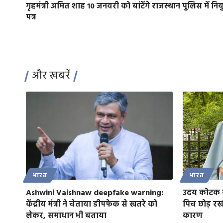
गृहमंत्री अमित शाह 10 जनवरी को बांटेंगे राजस्थान पुलिस में नियु
पत्र
और खबरें
भारत
भारत
Ashwini Vaishnaw deepfake warning:
उदय कोटक ने 
केंद्रीय मंत्री ने चेताया डीपफेक से खतरे को
पिच छोड़ रख
लेकर, समाधान भी बताया
कारण