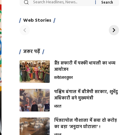
सट्टेबाजी में अरेस्ट हुए
रोज एक कच्चे लहसुन
Xcuse Me एक्टर
की कली से मिलेगी
साहिल खान
जबरदस्त शारीरिक
Web Stories
On Apr 28, 2024
On Apr 27, 2024
शक्ति
जरूर पढ़ें
ग्रैंड सफारी में पक्की भायली का भव्य
आयोजन
मनोरंजन
वुमन
पश्चिम बंगाल में बीजेपी सरकार, शुभेंदु
अधिकारी बने मुख्यमंत्री
भारत
​पिंजरापोल गौशाला में सवा दो करोड़
का बड़ा ‘अनुदान घोटाला’ !