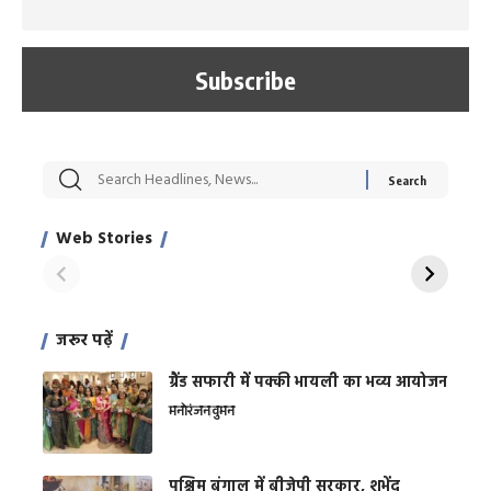
सट्टेबाजी में अरेस्ट हुए
रोज एक कच्चे लहसुन
मह
Xcuse Me एक्टर
की कली से मिलेगी
रे
साहिल खान
जबरदस्त शारीरिक
अर
Web Stories
शक्ति
On Apr 28, 2024
On Apr 27, 2024
On 
जरूर पढ़ें
ग्रैंड सफारी में पक्की भायली का भव्य आयोजन
मनोरंजन
वुमन
पश्चिम बंगाल में बीजेपी सरकार, शुभेंदु