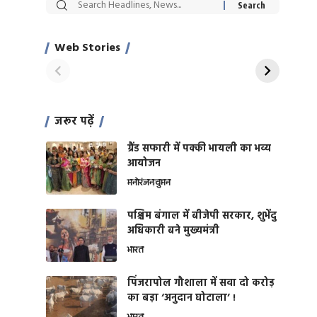
सट्टेबाजी में अरेस्ट हुए
रोज एक कच्चे लहसुन
Xcuse Me एक्टर
की कली से मिलेगी
साहिल खान
जबरदस्त शारीरिक
Web Stories
On Apr 28, 2024
On Apr 27, 2024
शक्ति
जरूर पढ़ें
ग्रैंड सफारी में पक्की भायली का भव्य
आयोजन
मनोरंजन
वुमन
पश्चिम बंगाल में बीजेपी सरकार, शुभेंदु
अधिकारी बने मुख्यमंत्री
भारत
​पिंजरापोल गौशाला में सवा दो करोड़
का बड़ा ‘अनुदान घोटाला’ !