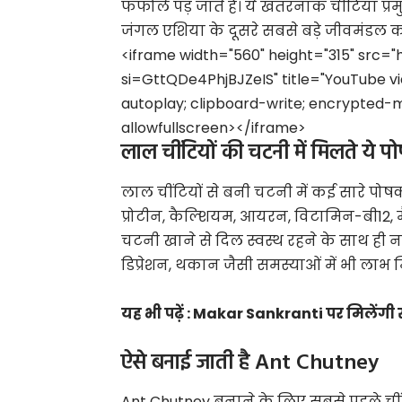
फफोले पड़ जाते हैं। ये खतरनाक चीटिंया प्
जंगल एशिया के दूसरे सबसे बड़े जीवमंडल क
<iframe width="560" height="315" src
si=GttQDe4PhjBJZeIS" title="YouTube v
autoplay; clipboard-write; encrypted-m
allowfullscreen></iframe>
लाल चींटियों की चटनी में मिलते ये प
लाल चींटियों से बनी चटनी में कई सारे पोष
प्रोटीन, कैल्शियम, आयरन, विटामिन-बी12, मै
चटनी खाने से दिल स्वस्थ रहने के साथ ही 
डिप्रेशन, थकान जैसी समस्याओं में भी लाभ 
यह भी पढ़ें :
Makar Sankranti पर मिलेंगी सब
ऐसे बनाई जाती है Ant Chutney
Ant Chutney बनाने के लिए सबसे पहले चीं