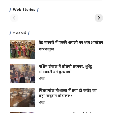
Xcuse Me एक्टर
की कली से मिलेगी
रे
साहिल खान
जबरदस्त शारीरिक
अर
Web Stories
शक्ति
On Apr 28, 2024
On Apr 27, 2024
On 
जरूर पढ़ें
ग्रैंड सफारी में पक्की भायली का भव्य आयोजन
मनोरंजन
वुमन
पश्चिम बंगाल में बीजेपी सरकार, शुभेंदु
अधिकारी बने मुख्यमंत्री
भारत
​पिंजरापोल गौशाला में सवा दो करोड़ का
बड़ा ‘अनुदान घोटाला’ !
भारत