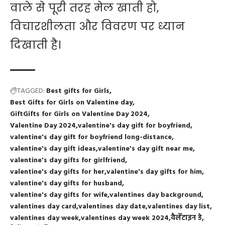
वाले से पूरी तरह मेल खाती हो,
विचारशीलता और विवरण पर ध्यान
दिखाती है।
TAGGED:
Best gifts for Girls
Best Gifts for Girls on Valentine day
GiftGifts for Girls on Valentine Day 2024
Valentine Day 2024
valentine's day gift for boyfriend
valentine's day gift for boyfriend long-distance
valentine's day gift ideas
valentine's day gift near me
valentine's day gifts for girlfriend
valentine's day gifts for her
valentine's day gifts for him
valentine's day gifts for husband
valentine's day gifts for wife
valentines day background
valentines day card
valentines day date
valentines day list
valentines day week
valentines day week 2024
वैलेंटाइन डे