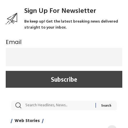
Sign Up For Newsletter
Be keep up! Get the latest breaking news delivered
straight to your inbox.
Email
सट्टेबाजी में अरेस्ट हुए
रोज एक कच्चे लहसुन
मह
Xcuse Me एक्टर
की कली से मिलेगी
रे
साहिल खान
जबरदस्त शारीरिक
अर
Web Stories
शक्ति
On Apr 28, 2024
On Apr 27, 2024
On 