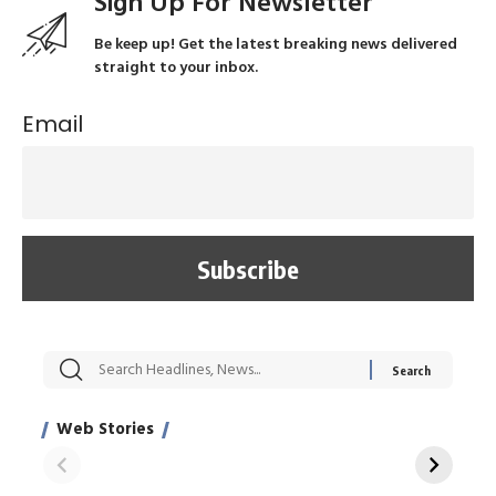
Sign Up For Newsletter
Be keep up! Get the latest breaking news delivered
straight to your inbox.
Email
सट्टेबाजी में अरेस्ट हुए
रोज एक कच्चे लहसुन
मह
Xcuse Me एक्टर
की कली से मिलेगी
रे
साहिल खान
जबरदस्त शारीरिक
अर
Web Stories
शक्ति
On Apr 28, 2024
On Apr 27, 2024
On 