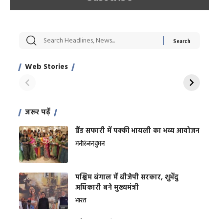
सट्टेबाजी में अरेस्ट हुए
रोज एक कच्चे लहसुन
मह
Xcuse Me एक्टर
की कली से मिलेगी
रे
साहिल खान
जबरदस्त शारीरिक
अर
Web Stories
शक्ति
On Apr 28, 2024
On Apr 27, 2024
On 
जरूर पढ़ें
ग्रैंड सफारी में पक्की भायली का भव्य आयोजन
मनोरंजन
वुमन
पश्चिम बंगाल में बीजेपी सरकार, शुभेंदु
अधिकारी बने मुख्यमंत्री
भारत