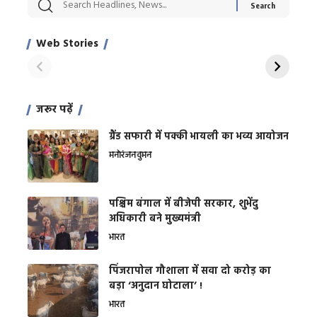
सट्टेबाजी में अरेस्ट हुए
रोज एक कच्चे लहसुन
मह
Xcuse Me एक्टर
की कली से मिलेगी
रे
साहिल खान
जबरदस्त शारीरिक
अर
Web Stories
शक्ति
On Apr 28, 2024
On Apr 27, 2024
On 
जरूर पढ़ें
ग्रैंड सफारी में पक्की भायली का भव्य आयोजन
मनोरंजन
वुमन
पश्चिम बंगाल में बीजेपी सरकार, शुभेंदु
अधिकारी बने मुख्यमंत्री
भारत
​पिंजरापोल गौशाला में सवा दो करोड़ का
बड़ा ‘अनुदान घोटाला’ !
भारत