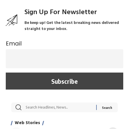
Sign Up For Newsletter
Be keep up! Get the latest breaking news delivered
straight to your inbox.
Email
सट्टेबाजी में अरेस्ट हुए
रोज एक कच्चे लहसुन
मह
Xcuse Me एक्टर
की कली से मिलेगी
रे
साहिल खान
जबरदस्त शारीरिक
अर
Web Stories
शक्ति
On Apr 28, 2024
On Apr 27, 2024
On 