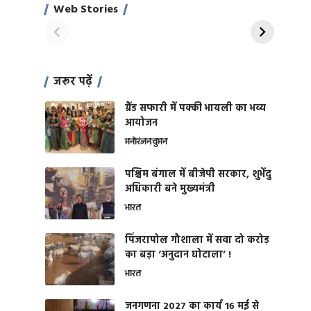
साहिल खान
जबरदस्त शारीरिक
Web Stories
On Apr 28, 2024
On Apr 27, 2024
शक्ति
जरूर पढ़ें
ग्रैंड सफारी में पक्की भायली का भव्य
आयोजन
मनोरंजन
वुमन
पश्चिम बंगाल में बीजेपी सरकार, शुभेंदु
अधिकारी बने मुख्यमंत्री
भारत
​पिंजरापोल गौशाला में सवा दो करोड़
का बड़ा ‘अनुदान घोटाला’ !
भारत
जनगणना 2027 का कार्य 16 मई से