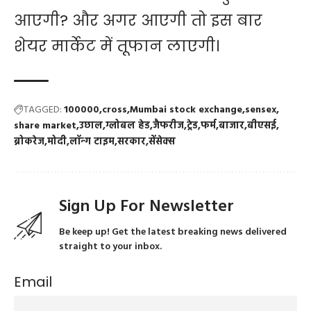
आएगी? और अगर आएगी तो इस बार
शेयर मार्केट में तूफान लाएगी।
TAGGED:
100000
cross
Mumbai stock exchange
sensex
share market
उछाल
ग्लोबल हेड
जैफरीज
ट्रेड
फर्म
बाजार
बीएसई
ब्रोकरेज
मोदी
लॉन्ग टाइम
सरकार
सेंसेक्स
Sign Up For Newsletter
Be keep up! Get the latest breaking news delivered
straight to your inbox.
Email