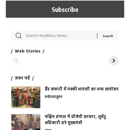
सट्टेबाजी में अरेस्ट हुए
रोज एक कच्चे लहसुन
मह
Xcuse Me एक्टर
की कली से मिलेगी
रे
साहिल खान
जबरदस्त शारीरिक
अर
Web Stories
शक्ति
On Apr 28, 2024
On Apr 27, 2024
On 
जरूर पढ़ें
ग्रैंड सफारी में पक्की भायली का भव्य आयोजन
मनोरंजन
वुमन
पश्चिम बंगाल में बीजेपी सरकार, शुभेंदु
अधिकारी बने मुख्यमंत्री