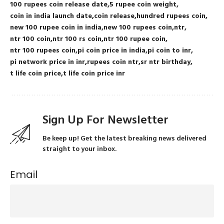
100 rupees coin release date
5 rupee coin weight
coin in india launch date
coin release
hundred rupees coin
new 100 rupee coin in india
new 100 rupees coin
ntr
ntr 100 coin
ntr 100 rs coin
ntr 100 rupee coin
ntr 100 rupees coin
pi coin price in india
pi coin to inr
pi network price in inr
rupees coin ntr
sr ntr birthday
t life coin price
t life coin price inr
Sign Up For Newsletter
Be keep up! Get the latest breaking news delivered
straight to your inbox.
Email