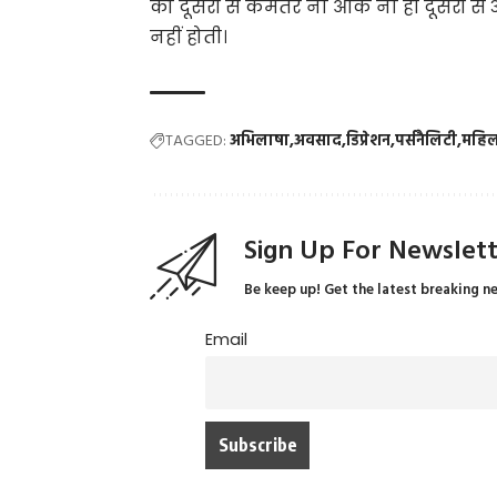
को दूसरों से कमतर ना आंके ना ही दूसरों स
नहीं होती।
TAGGED:
अभिलाषा
अवसाद
डिप्रेशन
पर्सनैलिटी
महिला
Sign Up For Newslet
Be keep up! Get the latest breaking n
Email