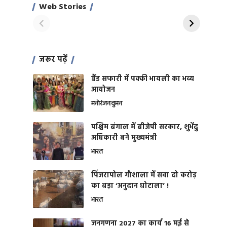
साहिल खान
जबरदस्त शारीरिक
Web Stories
On Apr 28, 2024
On Apr 27, 2024
शक्ति
जरूर पढ़ें
ग्रैंड सफारी में पक्की भायली का भव्य
आयोजन
मनोरंजन
वुमन
पश्चिम बंगाल में बीजेपी सरकार, शुभेंदु
अधिकारी बने मुख्यमंत्री
भारत
​पिंजरापोल गौशाला में सवा दो करोड़
का बड़ा ‘अनुदान घोटाला’ !
भारत
जनगणना 2027 का कार्य 16 मई से