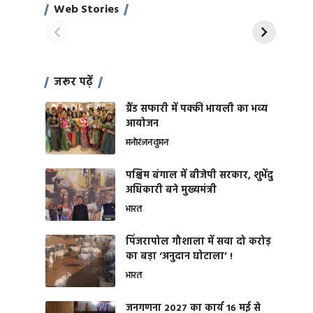
साहिल खान
जबरदस्त शारीरिक
Web Stories
On Apr 28, 2024
On Apr 27, 2024
शक्ति
जरूर पढ़ें
ग्रैंड सफारी में पक्की भायली का भव्य
आयोजन
मनोरंजन
वुमन
पश्चिम बंगाल में बीजेपी सरकार, शुभेंदु
अधिकारी बने मुख्यमंत्री
भारत
​पिंजरापोल गौशाला में सवा दो करोड़
का बड़ा ‘अनुदान घोटाला’ !
भारत
जनगणना 2027 का कार्य 16 मई से