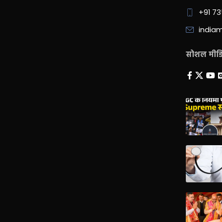
+91 7
india
सोशल मीडिय