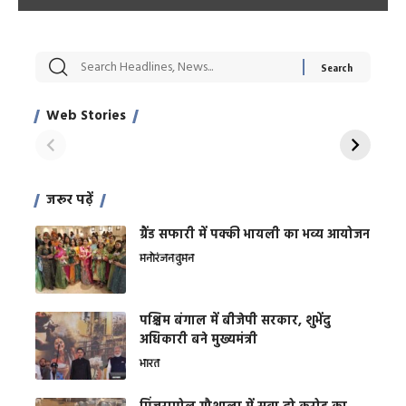
सट्टेबाजी में अरेस्ट हुए
रोज एक कच्चे लहसुन
मह
Xcuse Me एक्टर
की कली से मिलेगी
रे
साहिल खान
जबरदस्त शारीरिक
अर
Web Stories
शक्ति
On Apr 28, 2024
On Apr 27, 2024
On 
जरूर पढ़ें
ग्रैंड सफारी में पक्की भायली का भव्य आयोजन
मनोरंजन
वुमन
पश्चिम बंगाल में बीजेपी सरकार, शुभेंदु
अधिकारी बने मुख्यमंत्री
भारत