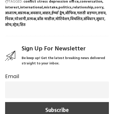
TAGGED:
conflict stress depression office
conversation
interest
international
mistake
politics
relationship
sorry
अध्यात्म
अप्रत्यक्ष
अवसाद
आहत
ईर्ष्या द्वेष
ऑफिस
गलती बड़प्पन
तनाव
निंदक
परेशानी
प्रत्यक्ष
बॉस माहौल
मोटिवेशन
विचलित
संविधान
सुधार
सोच
स्ट्रेस
हित
Sign Up For Newsletter
Be keep up! Get the latest breaking news delivered
straight to your inbox.
Email