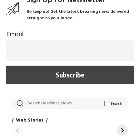
Sign Up For Newsletter
Be keep up! Get the latest breaking news delivered
straight to your inbox.
Email
सट्टेबाजी में अरेस्ट हुए
रोज एक कच्चे लहसुन
मह
Xcuse Me एक्टर
की कली से मिलेगी
रे
साहिल खान
जबरदस्त शारीरिक
अर
Web Stories
शक्ति
On Apr 28, 2024
On Apr 27, 2024
On 