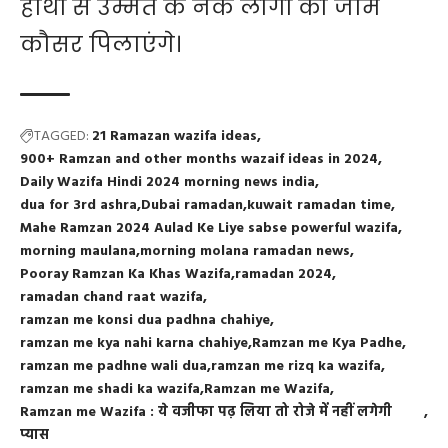
हाथों से उम्मत के नेक लोगों को जामे
कौसर पिलाएंगे।
TAGGED:
21 Ramazan wazifa ideas
900+ Ramzan and other months wazaif ideas in 2024
Daily Wazifa Hindi 2024 morning news india
dua for 3rd ashra
Dubai ramadan
kuwait ramadan time
Mahe Ramzan 2024 Aulad Ke Liye sabse powerful wazifa
morning maulana
morning molana ramadan news
Pooray Ramzan Ka Khas Wazifa
ramadan 2024
ramadan chand raat wazifa
ramzan me konsi dua padhna chahiye
ramzan me kya nahi karna chahiye
Ramzan me Kya Padhe
ramzan me padhne wali dua
ramzan me rizq ka wazifa
ramzan me shadi ka wazifa
Ramzan me Wazifa
Ramzan me Wazifa : ये वजीफा पढ़ लिया तो रोजे में नहीं लगेगी
प्यास