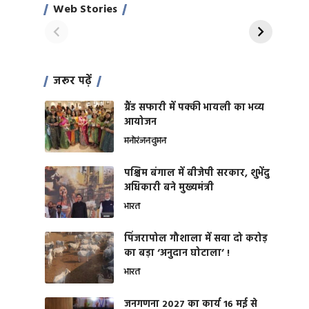
साहिल खान
जबरदस्त शारीरिक
Web Stories
On Apr 28, 2024
On Apr 27, 2024
शक्ति
जरूर पढ़ें
ग्रैंड सफारी में पक्की भायली का भव्य
आयोजन
मनोरंजन
वुमन
पश्चिम बंगाल में बीजेपी सरकार, शुभेंदु
अधिकारी बने मुख्यमंत्री
भारत
​पिंजरापोल गौशाला में सवा दो करोड़
का बड़ा ‘अनुदान घोटाला’ !
भारत
जनगणना 2027 का कार्य 16 मई से