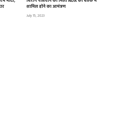
ीएम मोदी,
चिराग पासवान को मिला NDA की बैठक में
दार
शामिल होने का आमंत्रण
July 15, 2023