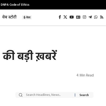
DNPA Code of Ethics
वेब स्टोरी
ई-पेपर
की बड़ी ख़बरें
4 Min Read
सट्टेबाजी में अरेस्ट हुए
रोज एक कच्चे लहसुन
Xcuse Me एक्टर
की कली से मिलेगी