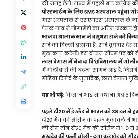
की जगह लेंगे। राज्य में पहली बार कांग्रेस
पोस्टमार्टम के लिए SMS अस्पताल पहुंचा गो
मास अस्पताल से एसएमएस अस्पताल ले जाय
पैतक गांव में गोगामेड़ी का अंतिम संस्कार हो
भाजपा आलाकमान ने वसुंधरा राजे को किया
राजे को दिल्ली बुलाया है। राजे बुधवार देर रा
मुलाकात करेंगी। इस दौरान सीएम पद को ले
लास वेगास में नेवादा विश्वविद्यालय में गोल
में गोलीबारी की घटना सामने आई है, जिसम
मीडिया रिपोर्ट के मुताबिक, लास वेगास पुल
यह भी पढ़े:
किसान भाई सावधान! अब 5 दिन
पहले टी20 में इंग्लैंड ने भारत को 38 रन से ह
टी20 मैच की सीरीज के पहले मुकाबले में भार
की टीम तीन टी20 मैच की सीरीज में 1-0 से आ
सुखदेव की पत्नी बोली- दगा कर शेर को गीदड़ो