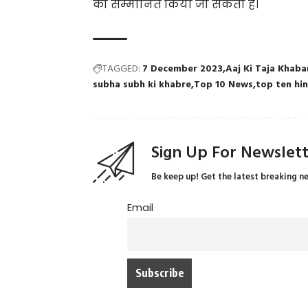
को सम्मानित किया जा सकता है।
TAGGED:
7 December 2023
Aaj Ki Taja Khaba
subha subh ki khabre
Top 10 News
top ten hi
Sign Up For Newslet
Be keep up! Get the latest breaking n
Email