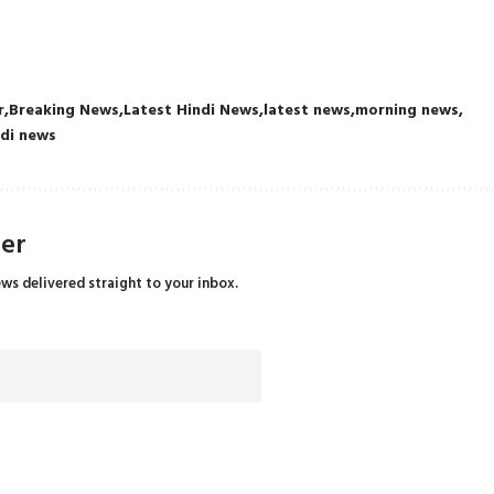
r
Breaking News
Latest Hindi News
latest news
morning news
ndi news
ter
ews delivered straight to your inbox.