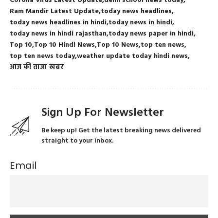
Corona Virus Latest Update
delhi school news today
Ram Mandir Latest Update
today news headlines
today news headlines in hindi
today news in hindi
today news in hindi rajasthan
today news paper in hindi
Top 10
Top 10 Hindi News
Top 10 News
top ten news
top ten news today
weather update today hindi news
आज की ताजा खबर
Sign Up For Newsletter
Be keep up! Get the latest breaking news delivered
straight to your inbox.
Email