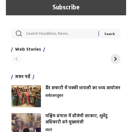
सट्टेबाजी में अरेस्ट हुए
रोज एक कच्चे लहसुन
मह
Xcuse Me एक्टर
की कली से मिलेगी
रे
साहिल खान
जबरदस्त शारीरिक
अर
Web Stories
शक्ति
On Apr 28, 2024
On Apr 27, 2024
On 
जरूर पढ़ें
ग्रैंड सफारी में पक्की भायली का भव्य आयोजन
मनोरंजन
वुमन
पश्चिम बंगाल में बीजेपी सरकार, शुभेंदु
अधिकारी बने मुख्यमंत्री
भारत