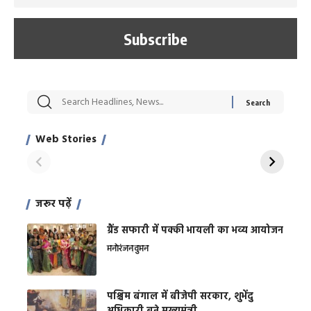
सट्टेबाजी में अरेस्ट हुए
रोज एक कच्चे लहसुन
मह
Xcuse Me एक्टर
की कली से मिलेगी
रे
साहिल खान
जबरदस्त शारीरिक
अर
Web Stories
शक्ति
On Apr 28, 2024
On Apr 27, 2024
On 
जरूर पढ़ें
ग्रैंड सफारी में पक्की भायली का भव्य आयोजन
मनोरंजन
वुमन
पश्चिम बंगाल में बीजेपी सरकार, शुभेंदु