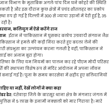
्ञान विभाग के मुताबिक अगले पांच दिन घने कोहरे की स्थिति
ती है और इस दौरान कुछ क्षेत्रों में प्रचंड शीतलहर का प्रकोप
 ठप हो गई है दिल्ली में 300 से ज्यादा उड़ानों में देरी हुई है, 35
 रही है।
े वरदान, कलियुग में ऐसे करेंगे राज
ेशान
: ईरान ने पाकिस्तान में घुसकर बलोच उग्रवादी संगठन जैश
िस्तान ने हमले की कड़ी निंदा करते हुए बदला लेने की
री संप्रभुता का उल्लंघन करना गलती है वहीं, पाकिस्तान ने
वाई का अंजाम बुरा होगा।
ण प्रतिष्ठा के लिए यम नियमों का पालन कर रहे पीएम मोदी परिसर
मूर्ति की स्थापना विशेष रूप से मंदिर आंदोलन में अपना जीवन
ं बनाई गई है। पूजा के समय कारसेवा में शहीद हुए बलिदानियों
ाहिए या नहीं, देखें लोगों ने क्या कहा
डर ढेर:
दंतेवाड़ा जिले के बारसूर थाना क्षेत्र के मंगनार जंगल में
 पुलिस ने 5 लाख के इनामी नक्सली को मार गिराया है। मारे