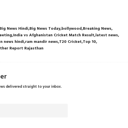
Big News Hindi
Big News Today
bollywood
Breaking News
Meeting
India vs Afghanistan Cricket Match Result
latest news
an news hindi
ram mandir news
T20 Cricket
Top 10
ther Report Rajasthan
ter
ews delivered straight to your inbox.