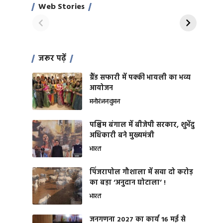
साहिल खान
जबरदस्त शारीरिक
Web Stories
On Apr 28, 2024
On Apr 27, 2024
शक्ति
जरूर पढ़ें
ग्रैंड सफारी में पक्की भायली का भव्य
आयोजन
मनोरंजन
वुमन
पश्चिम बंगाल में बीजेपी सरकार, शुभेंदु
अधिकारी बने मुख्यमंत्री
भारत
​पिंजरापोल गौशाला में सवा दो करोड़
का बड़ा ‘अनुदान घोटाला’ !
भारत
जनगणना 2027 का कार्य 16 मई से