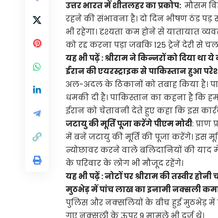
उत्तर भारत में शीतलहर का प्रकोप:
मौसम विज
रहने की संभावना है। दो दिन भीषण ठंड पड़ सक
भी रहेगा। दृश्यता कम होने से यातायात व्यवस्था
को रद्द करना पड़ा जबकि 125 ट्रेनें देरी से चल
यह भी पढ़ें :
श्रीराम ने किन्नरों को दिया था य
ईरान की एयरस्ट्राइक से पाकिस्तान हुआ पर
अल-अदल के ठिकानों को तबाह किया है। पाक
धमकी दी है। पाकिस्तान का कहना है कि हमा
ईरान को चेतावनी देते हुए कहा कि इस कार्र
जटायु की मूर्ति पूजा करेंगे पीएम मोदी
: प्रा
में बने जटायु की मूर्ति की पूजा करेंगे। इस 
न्योछावर करने वाले बलिदानियों की याद मे
के परिवार के लोग भी मौजूद रहेंगे।
यह भी पढ़ें :
नोटों पर श्रीराम की तस्वीर होनी च
मुठभेड़ में पांच लाख का इनामी नक्सली कमां
पुलिस और नक्सलियों के बीच हुई मुठभेड़ में
गए नक्सली के ऊपर 9 मामले भी दर्ज थे।