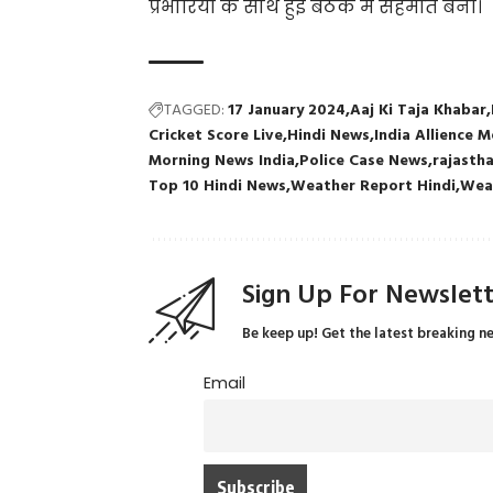
प्रभारियों के साथ हुई बैठक में सहमति बनी।
TAGGED:
17 January 2024
Aaj Ki Taja Khabar
Cricket Score Live
Hindi News
India Allience 
Morning News India
Police Case News
rajasth
Top 10 Hindi News
Weather Report Hindi
Wea
Sign Up For Newslet
Be keep up! Get the latest breaking n
Email