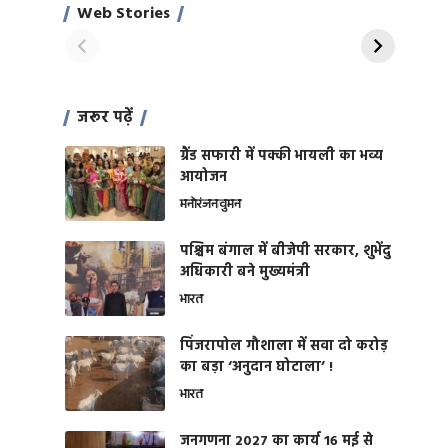
साहिल खान
जबरदस्त शारीरिक
Web Stories
On Apr 28, 2024
On Apr 27, 2024
शक्ति
जरूर पढ़ें
ग्रैंड सफारी में पक्की भायली का भव्य
आयोजन
मनोरंजन
वुमन
पश्चिम बंगाल में बीजेपी सरकार, शुभेंदु
अधिकारी बने मुख्यमंत्री
भारत
​पिंजरापोल गौशाला में सवा दो करोड़
का बड़ा ‘अनुदान घोटाला’ !
भारत
जनगणना 2027 का कार्य 16 मई से