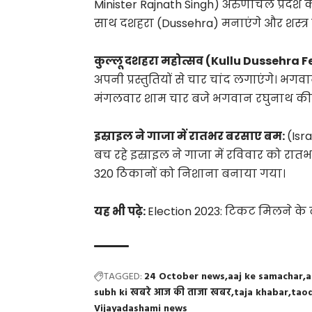
Minister Rajnath Singh) अरुणाचल प्रदेश क
साथ दशहरा (Dussehra) मनाएंगे और शस्त्र प
कुल्लू दशहरा महोत्सव (Kullu Dussehra F
अपनी प्रस्तुतियों से चार चांद लगाएंगे। भगवा
मंगलवार शाम चार बजे भगवान रघुनाथ की रथ
इस्राइल ने गाजा में रातभर बरसाए बम:
(Isr
बच रहे इस्राइल ने गाजा में रविवार को रात
320 ठिकानों को निशाना बनाया गया।
यह भी पढ़े:
Election 2023: टिकट मिलने के ब
TAGGED:
24 October news
aaj ke samachar
a
subh ki खबरे आज की ताजा खबर
taja khabar
tao
Vijayadashami news