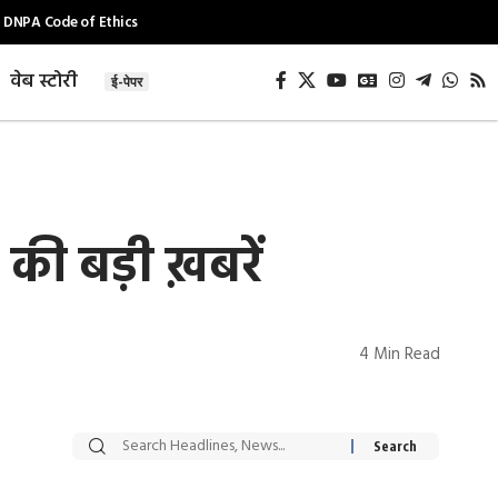
DNPA Code of Ethics
वेब स्टोरी
ई-पेपर
की बड़ी ख़बरें
4 Min Read
सट्टेबाजी में अरेस्ट हुए
रोज एक कच्चे लहसुन
Xcuse Me एक्टर
की कली से मिलेगी