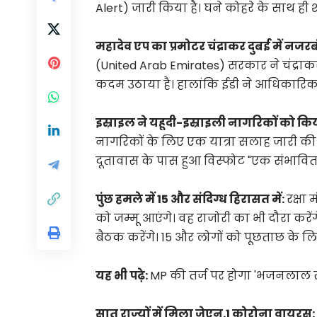
Alert) जारी किया है। घने कोहरे के साथ ही 
महादेव एप का प्रमोटर चंद्राकर दुबई में नजरब
(United Arab Emirates) सरकार ने चंद्राकर
कदम उठाया है। हालांकि ईडी ने आधिकारिक र
इस्राइल ने यहूदी-इस्राइली नागरिकों को क
नागरिकों के लिए एक यात्रा सलाह जारी की ह
दूतावास के पास हुआ विस्फोट "एक संभाव
पुंछ हमले में 15 और संदिग्ध हिरासत में:
रक्षा
को जम्मू आएंगे। वह राजोरी का भी दौरा करेंग
बैठक करेंगे। 15 और लोगों को पूछताछ के लि
यह भी पढ़े:
MP की तर्ज पर होगा 'भजनलाल सर
सात राज्यों में मिला जेएन.1 कोरोना वायरस