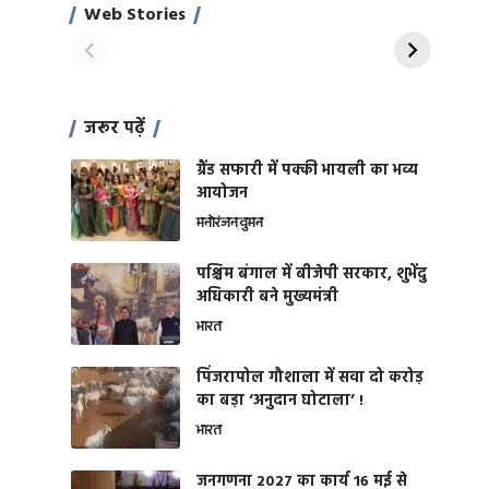
साहिल खान
जबरदस्त शारीरिक
Web Stories
On Apr 28, 2024
On Apr 27, 2024
शक्ति
जरूर पढ़ें
ग्रैंड सफारी में पक्की भायली का भव्य
आयोजन
मनोरंजन
वुमन
पश्चिम बंगाल में बीजेपी सरकार, शुभेंदु
अधिकारी बने मुख्यमंत्री
भारत
​पिंजरापोल गौशाला में सवा दो करोड़
का बड़ा ‘अनुदान घोटाला’ !
भारत
जनगणना 2027 का कार्य 16 मई से