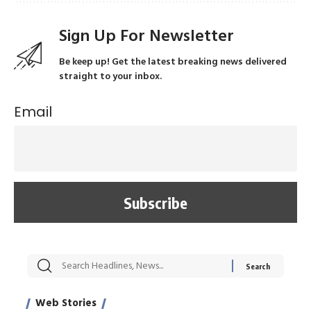
Sign Up For Newsletter
Be keep up! Get the latest breaking news delivered
straight to your inbox.
Email
सट्टेबाजी में अरेस्ट हुए
रोज एक कच्चे लहसुन
मह
Xcuse Me एक्टर
की कली से मिलेगी
रे
साहिल खान
जबरदस्त शारीरिक
अर
Web Stories