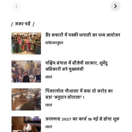
शक्ति
On Apr 28, 2024
On Apr 27, 2024
On 
जरूर पढ़ें
ग्रैंड सफारी में पक्की भायली का भव्य आयोजन
मनोरंजन
वुमन
पश्चिम बंगाल में बीजेपी सरकार, शुभेंदु
अधिकारी बने मुख्यमंत्री
भारत
​पिंजरापोल गौशाला में सवा दो करोड़ का
बड़ा ‘अनुदान घोटाला’ !
भारत
जनगणना 2027 का कार्य 16 मई से होगा शुरू
भारत