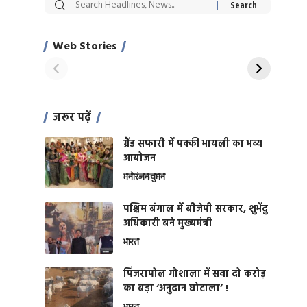
सट्टेबाजी में अरेस्ट हुए
रोज एक कच्चे लहसुन
Xcuse Me एक्टर
की कली से मिलेगी
साहिल खान
जबरदस्त शारीरिक
Web Stories
On Apr 28, 2024
On Apr 27, 2024
शक्ति
जरूर पढ़ें
ग्रैंड सफारी में पक्की भायली का भव्य
आयोजन
मनोरंजन
वुमन
पश्चिम बंगाल में बीजेपी सरकार, शुभेंदु
अधिकारी बने मुख्यमंत्री
भारत
​पिंजरापोल गौशाला में सवा दो करोड़
का बड़ा ‘अनुदान घोटाला’ !