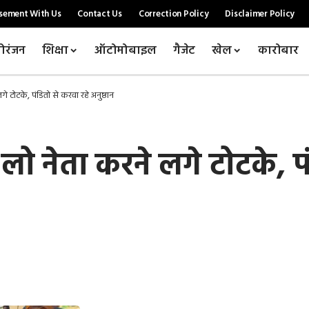
sement With Us
Contact Us
Correction Policy
Disclaimer Policy
ोरंजन
शिक्षा
ऑटोमोबाइल
गैजेट
खेल
कारोबार
 टोटके, पंडितो से करवा रहे अनुष्ठान
ो नेता करने लगे टोटके, पं