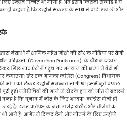
ए उन्होनें मन्नत भी मांगी है, अब इसमे कितनी सच्चाई है ये
ा ही कहना है ​कि उन्होने संकल्प के साथ में चोटी रख ली और
टके
के खास नेताओं में शामिल महेश जोशी की सोशल मीडिया पर तेजी
र्धन परिक्रमा
(Govardhan Parikrama)
के दौरान दंडवत
टिकट मिल जाए ऐसे में पहुंच गए भगवान की शरण में वैसे भी
ार लगाएगा। खैर एक मामला कांग्रेस (
Congress)
विधायक
 मांग को लेकर उन्होनें मनन्नत मांगी थी इसमें जूते चप्पल
री हुई। ज्योतिषियों की मानें तो टोटके हार को जीत में बदलने
ही वजह है कि चुनाव में जीत के लिए भाजपा-कांग्रेस दोनो ही
रहे हैं। इनमें प्रतिपक्ष् के नेता राजेंद्र राठौड़ और बीजेपी के
ा भी आगे है। आमेर से टिकट लेने और जीतने के लिए उन्होनें