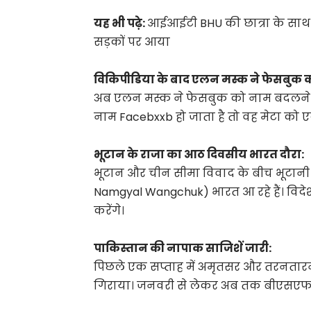
यह भी पढ़े:
आईआईटी BHU की छात्रा के साथ ब
सड़कों पर आया
विकिपीडिया के बाद एलन मस्क ने फेसबुक
अब एलन मस्क ने फेसबुक को नाम बदलने क
नाम Facebxxb हो जाता है तो वह मेटा को 
भूटान के राजा का आठ दिवसीय भारत दौरा:
भूटान और चीन सीमा विवाद के बीच भूटानी 
Namgyal Wangchuk) भारत आ रहे हैं। विदेश 
करेंगे।
पाकिस्तान की नापाक साजिशें जारी:
पिछले एक सप्ताह में अमृतसर और तरनतारन क
गिराया। जनवरी से लेकर अब तक बीएसएफ ने 