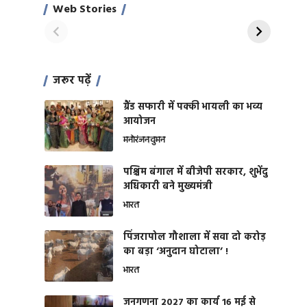
साहिल खान
जबरदस्त शारीरिक
Web Stories
On Apr 28, 2024
On Apr 27, 2024
शक्ति
जरूर पढ़ें
ग्रैंड सफारी में पक्की भायली का भव्य
आयोजन
मनोरंजन
वुमन
पश्चिम बंगाल में बीजेपी सरकार, शुभेंदु
अधिकारी बने मुख्यमंत्री
भारत
​पिंजरापोल गौशाला में सवा दो करोड़
का बड़ा ‘अनुदान घोटाला’ !
भारत
जनगणना 2027 का कार्य 16 मई से