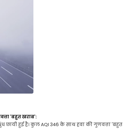
वत्ता 'बहुत खराब':
ध छायी हुई है। कुल AQI 346 के साथ हवा की गुणवत्ता 'बहुत