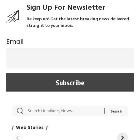
Sign Up For Newsletter
Be keep up! Get the latest breaking news delivered
straight to your inbox.
Email
सट्टेबाजी में अरेस्ट हुए
रोज एक कच्चे लहसुन
मह
Xcuse Me एक्टर
की कली से मिलेगी
रे
साहिल खान
जबरदस्त शारीरिक
अर
Web Stories
शक्ति
On Apr 28, 2024
On Apr 27, 2024
On 